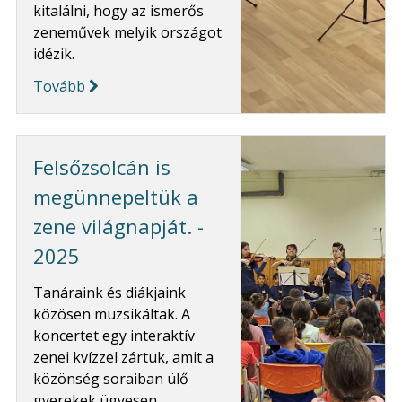
kitalálni, hogy az ismerős
zeneművek melyik országot
idézik.
Tovább
Felsőzsolcán is
megünnepeltük a
zene világnapját. -
2025
Tanáraink és diákjaink
közösen muzsikáltak. A
koncertet egy interaktív
zenei kvízzel zártuk, amit a
közönség soraiban ülő
gyerekek ügyesen