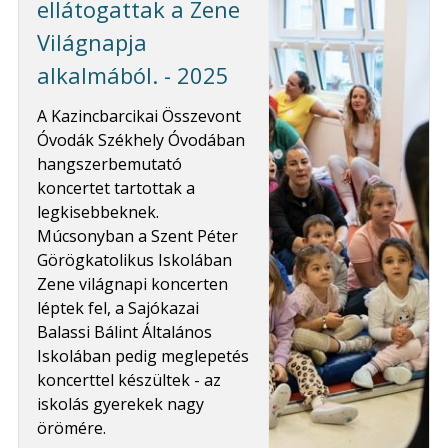
ellátogattak a Zene
Világnapja
alkalmából. - 2025
A Kazincbarcikai Összevont
Óvodák Székhely Óvodában
hangszerbemutató
koncertet tartottak a
legkisebbeknek.
Múcsonyban a Szent Péter
Görögkatolikus Iskolában
Zene világnapi koncerten
léptek fel, a Sajókazai
Balassi Bálint Általános
Iskolában pedig meglepetés
koncerttel készültek - az
iskolás gyerekek nagy
örömére.