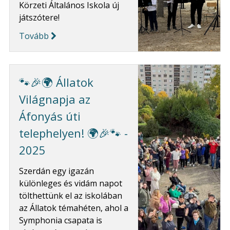
Körzeti Általános Iskola új
játszótere!
Tovább
🐾🎉🌍 Állatok
Világnapja az
Áfonyás úti
telephelyen! 🌍🎉🐾 -
2025
Szerdán egy igazán
különleges és vidám napot
tölthettünk el az iskolában
az Állatok témahéten, ahol a
Symphonia csapata is