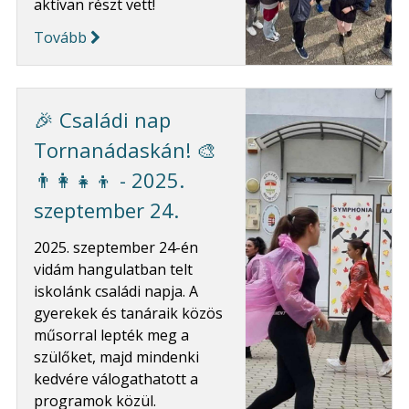
aktívan részt vett!
Tovább
🎉 Családi nap
Tornanádaskán! 🎨
👨‍👩‍👧‍👦 - 2025.
szeptember 24.
2025. szeptember 24-én
vidám hangulatban telt
iskolánk családi napja. A
gyerekek és tanáraik közös
műsorral lepték meg a
szülőket, majd mindenki
kedvére válogathatott a
programok közül.