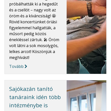
próbálhatták ki a hegedűt
és a csellót – nagy volt az
öröm és a kíváncsiság! 🤩
Rövid koncertünket óriási
figyelemmel hallgatták, a
műsort pedig közös
énekléssel zártuk. 🎤 Öröm
volt látni a sok mosolygós,
lelkes arcot! Köszönjük a
meghívást!
Tovább
Sajókazán tanító
tanáraink idén több
intézménybe is