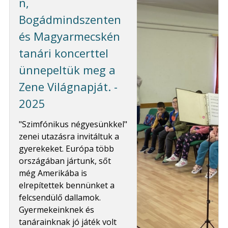
n,
Bogádmindszenten
és Magyarmecskén
tanári koncerttel
ünnepeltük meg a
Zene Világnapját. -
2025
"Szimfónikus négyesünkkel"
zenei utazásra invitáltuk a
gyerekeket. Európa több
országában jártunk, sőt
még Amerikába is
elrepítettek bennünket a
felcsendülő dallamok.
Gyermekeinknek és
tanárainknak jó játék volt