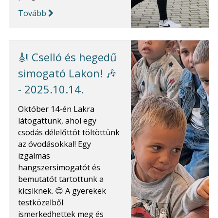
Tovább
🎻 Cselló és hegedű
simogató Lakon! 🎶
- 2025.10.14.
Október 14-én Lakra
látogattunk, ahol egy
csodás délelőttöt töltöttünk
az óvodásokkal! Egy
izgalmas
hangszersimogatót és
bemutatót tartottunk a
kicsiknek. 😊 A gyerekek
testközelből
ismerkedhettek meg és