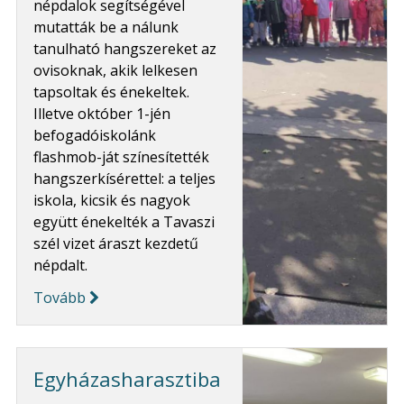
népdalok segítségével
mutatták be a nálunk
tanulható hangszereket az
ovisoknak, akik lelkesen
tapsoltak és énekeltek.
Illetve október 1-jén
befogadóiskolánk
flashmob-ját színesítették
hangszerkísérettel: a teljes
iskola, kicsik és nagyok
együtt énekelték a Tavaszi
szél vizet áraszt kezdetű
népdalt.
Tovább
Egyházasharasztiba