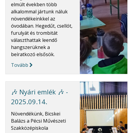
elmúlt években több
alkalommal jártunk náluk
növendékeinkkel az
óvodában. Hegedűt, csellót,
furulyát és trombitát
választhattak leendő
hangszerüknek a
beíratkozó elsősök.
Tovább
🎶 Nyári emlék 🎶 -
2025.09.14.
Növendékünk, Bicskei
Balázs a Pécsi Művészeti
Szakközépiskola