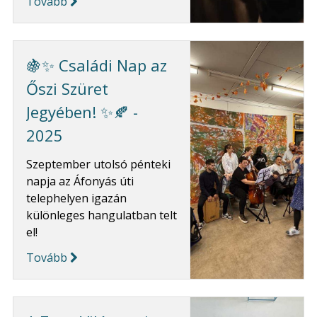
Tovább
🍇✨ Családi Nap az
Őszi Szüret
Jegyében! ✨🍂 -
2025
Szeptember utolsó pénteki
napja az Áfonyás úti
telephelyen igazán
különleges hangulatban telt
el!
Tovább