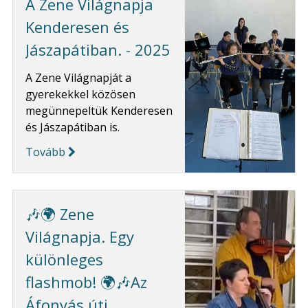
A Zene Világnapja
Kenderesen és
Jászapátiban. - 2025
A Zene Világnapját a
gyerekekkel közösen
megünnepeltük Kenderesen
és Jászapátiban is.
Tovább
🎶🌍 Zene
Világnapja. Egy
különleges
flashmob! 🌍🎶Az
Áfonyás úti