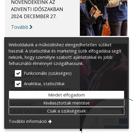
NÖVENDÉKEINK AZ
ADVENTI IDŐSZAKBAN
2024. DECEMBER 27.
Tovább
Weboldalunk a működéshez elengedhetetlen sütiket
használ. A statisztikai és marketing sütik elfogadása segít
Megünnepeltük A
nekünk, hogy személyre szabott ajánlatokkal és jobb
zene világnapját
felhasználói élménnyel szolgálhassunk.
Funkcionális (szükséges)
KONCERTTEL,
KVÍZJÁTÉKKAL ÉS
Analitikai, statisztikai
HANGSZERBEMUTATÓVAL
Mindet elfogadom
KÖSZÖNTÖTTÜK A
Kiválasztottak mentése
MUZSIKÁT
Csak a szükségesek
2024. OKTÓBER 1.
További információ
Tovább