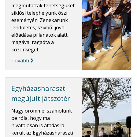
megmutatták tehetségüket
siklósi telephelyünk őszi
eseményén! Zenekarunk
lendületes, szívből jövő
előadása pillanatok alatt
magával ragadta a
közönséget.
Tovább
Egyházasharaszti -
megújult játszótér
Nagy örömmel számolunk
be róla, hogy ma
hivatalosan is átadásra
került az Egyházasharaszti