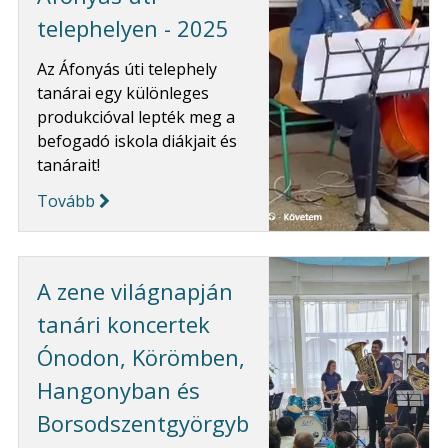
telephelyen - 2025
Az Áfonyás úti telephely
tanárai egy különleges
produkcióval lepték meg a
befogadó iskola diákjait és
tanárait!
Tovább
A zene világnapján
tanári koncertek
Ónodon, Körömben,
Hangonyban és
Borsodszentgyörgyb