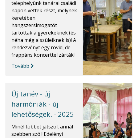
telephelyünk tanárai családi
napon vettek részt, melynek
keretében
hangszersimogatót
tartottak a gyerekeknek (és
néha még a szüleiknek is)! A
rendezvényt egy rövid, de
frappáns koncerttel zárták!
Tovább
Új tanév - új
harmóniák - új
lehetőségek. - 2025
Minél többet játszol, annál
szebben szól! Edelényi