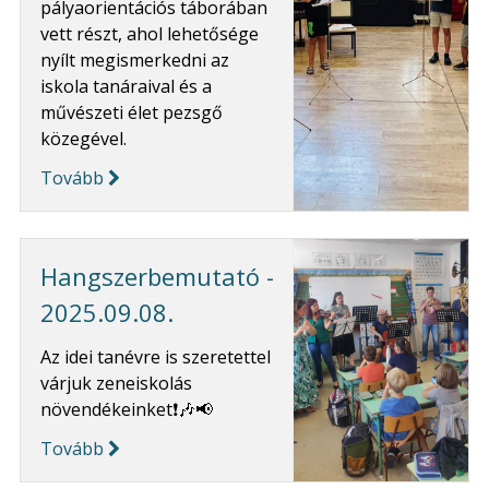
pályaorientációs táborában
vett részt, ahol lehetősége
nyílt megismerkedni az
iskola tanáraival és a
művészeti élet pezsgő
közegével.
Tovább
Hangszerbemutató -
2025.09.08.
Az idei tanévre is szeretettel
várjuk zeneiskolás
növendékeinket❗🎶📢
Tovább