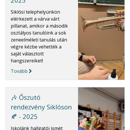
2025
Siklósi telephelyünkön
elérkezett a várva várt
pillanat, amikor a második
osztályos tanulóink a sok
zeneelméleti tanulás után
végre kézbe vehették a
saját választott
hangszereiket!
Tovább
🎶 Őszutó
rendezvény Siklóson
🍂 - 2025
Iskolánk hallgatói ismét