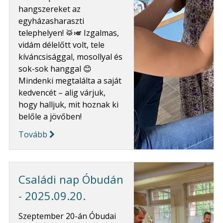
hangszereket az
egyházasharaszti
telephelyen! 🥁🎺 Izgalmas,
vidám délelőtt volt, tele
kíváncsisággal, mosollyal és
sok-sok hanggal 😊
Mindenki megtalálta a saját
kedvencét – alig várjuk,
hogy halljuk, mit hoznak ki
belőle a jövőben!
Tovább
Családi nap Óbudán
- 2025.09.20.
Szeptember 20-án Óbudai