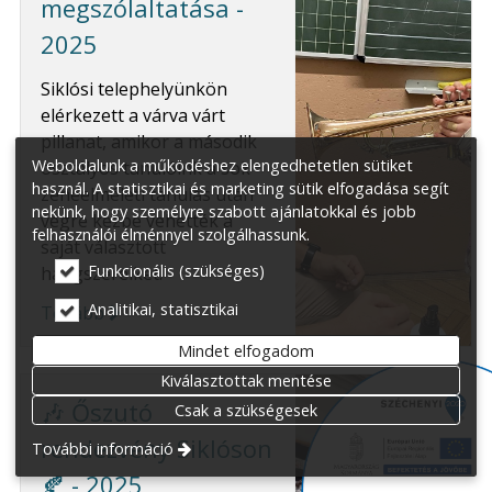
megszólaltatása -
2025
Siklósi telephelyünkön
elérkezett a várva várt
pillanat, amikor a második
Weboldalunk a működéshez elengedhetetlen sütiket
osztályos tanulóink a sok
használ. A statisztikai és marketing sütik elfogadása segít
zeneelméleti tanulás után
nekünk, hogy személyre szabott ajánlatokkal és jobb
végre kézbe vehették a
felhasználói élménnyel szolgálhassunk.
saját választott
Funkcionális (szükséges)
hangszereiket!
Analitikai, statisztikai
Tovább
Mindet elfogadom
Kiválasztottak mentése
🎶 Őszutó
Csak a szükségesek
rendezvény Siklóson
További információ
🍂 - 2025