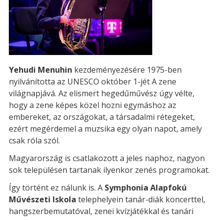
Yehudi Menuhin
kezdeményezésére 1975-ben
nyilvánította az UNESCO október 1-jét A zene
világnapjává. Az elismert hegedűművész úgy vélte,
hogy a zene képes közel hozni egymáshoz az
embereket, az országokat, a társadalmi rétegeket,
ezért megérdemel a muzsika egy olyan napot, amely
csak róla szól.
Magyarország is csatlakozott a jeles naphoz, nagyon
sok településen tartanak ilyenkor zenés programokat.
Így történt ez nálunk is. A
Symphonia Alapfokú
Művészeti Iskola
telephelyein tanár-diák koncerttel,
hangszerbemutatóval, zenei kvízjátékkal és tanári