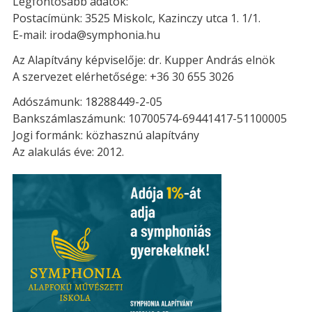
Legfontosabb adatok:
Postacímünk: 3525 Miskolc, Kazinczy utca 1. 1/1.
E-mail: iroda@symphonia.hu
Az Alapítvány képviselője: dr. Kupper András elnök
A szervezet elérhetősége: +36 30 655 3026
Adószámunk: 18288449-2-05
Bankszámlaszámunk: 10700574-69441417-51100005
Jogi formánk: közhasznú alapítvány
Az alakulás éve: 2012.