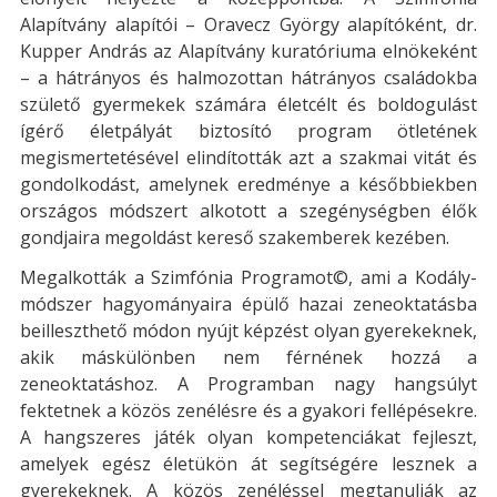
Alapítvány alapítói – Oravecz György alapítóként, dr.
Kupper András az Alapítvány kuratóriuma elnökeként
– a hátrányos és halmozottan hátrányos családokba
születő gyermekek számára életcélt és boldogulást
ígérő életpályát biztosító program ötletének
megismertetésével elindították azt a szakmai vitát és
gondolkodást, amelynek eredménye a későbbiekben
országos módszert alkotott a szegénységben élők
gondjaira megoldást kereső szakemberek kezében.
Megalkották a Szimfónia Programot©, ami a Kodály-
módszer hagyományaira épülő hazai zeneoktatásba
beilleszthető módon nyújt képzést olyan gyerekeknek,
akik máskülönben nem férnének hozzá a
zeneoktatáshoz. A Programban nagy hangsúlyt
fektetnek a közös zenélésre és a gyakori fellépésekre.
A hangszeres játék olyan kompetenciákat fejleszt,
amelyek egész életükön át segítségére lesznek a
gyerekeknek. A közös zenéléssel megtanulják az