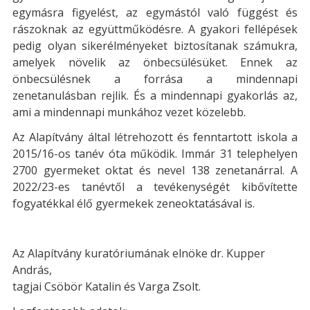
egymásra figyelést, az egymástól való függést és
rászoknak az együttműködésre. A gyakori fellépések
pedig olyan sikerélményeket biztosítanak számukra,
amelyek növelik az önbecsülésüket. Ennek az
önbecsülésnek a forrása a mindennapi
zenetanulásban rejlik. És a mindennapi gyakorlás az,
ami a mindennapi munkához vezet közelebb.
Az Alapítvány által létrehozott és fenntartott iskola a
2015/16-os tanév óta működik. Immár 31 telephelyen
2700 gyermeket oktat és nevel 138 zenetanárral. A
2022/23-es tanévtől a tevékenységét kibővítette
fogyatékkal élő gyermekek zeneoktatásával is.
Az Alapítvány kuratóriumának elnöke dr. Kupper
András,
tagjai Csöbör Katalin és Varga Zsolt.