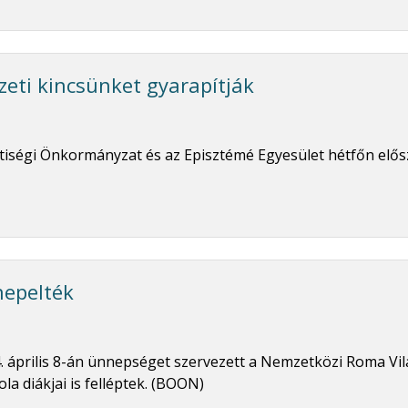
zeti kincsünket gyarapítják
iségi Önkormányzat és az Episztémé Egyesület hétfőn elő
nepelték
április 8-án ünnepséget szervezett a Nemzetközi Roma Vil
a diákjai is felléptek. (BOON)