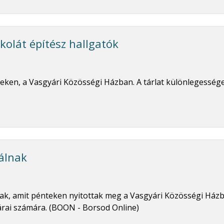
kolát építész hallgatók
énteken, a Vasgyári Közösségi Házban. A tárlat különlegessé
válnak
snak, amit pénteken nyitottak meg a Vasgyári Közösségi Házb
árai számára. (BOON - Borsod Online)