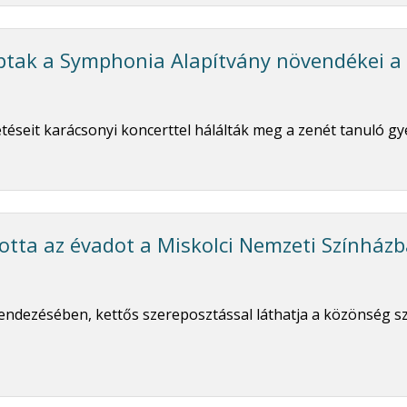
ptak a Symphonia Alapítvány növendékei a
éseit karácsonyi koncerttel hálálták meg a zenét tanuló gy
otta az évadot a Miskolci Nemzeti Színház
 rendezésében, kettős szereposztással láthatja a közönség 