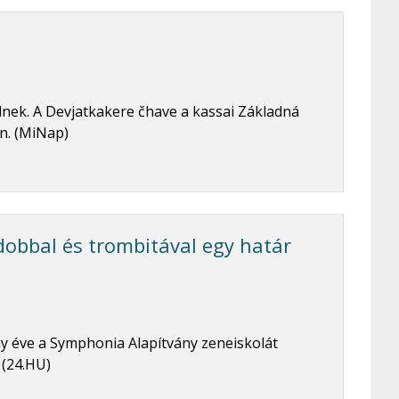
lnek. A Devjatkakere čhave a kassai Základná
n. (MiNap)
 dobbal és trombitával egy határ
ny éve a Symphonia Alapítvány zeneiskolát
 (24.HU)