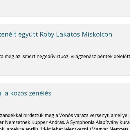
zenélt együtt Roby Lakatos Miskolcon
a meg az ismert hegedűvirtuóz, világzenész péntek délelőtt
l a közös zenélés
ándékkal hirdettük meg a Vonós varázs versenyt, amellyel
yar Nemzetnek Kupper András. A Symphonia Alapítvány kura
k, amelyre április 14-ig lehet jelentkezni. (Magyar Nemzet)