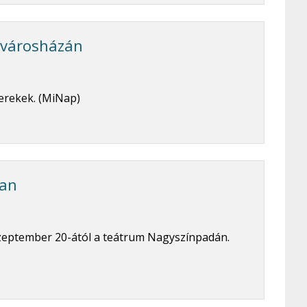
 városházán
erekek. (MiNap)
ban
szeptember 20-ától a teátrum Nagyszínpadán.