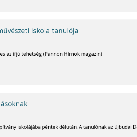
művészeti iskola tanulója
es az ifjú tehetség (Pannon Hírnök magazin)
iásoknak
tvány iskolájába péntek délután. A tanulónak az újbudai Do