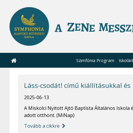
Szimfónia Program
Iskolán
Láss-csodát! című kiállításukkal é
2025-06-13
A Miskolci Nyitott Ajtó Baptista Általános Iskol
adott otthont. (MiNap)
Tovább a cikkre