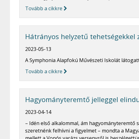
Tovább a cikkre
Hátrányos helyzetű tehetségekkel 
2023-05-13
A Symphonia Alapfokú Művészeti Iskolát látogatt
Tovább a cikkre
Hagyományteremtő jelleggel elindu
2023-04-14
– Idén első alkalommal, ám hagyományteremtő sz
szeretnénk felhívni a figyelmet – mondta a Mag
mellett a Vonós varázs versenyről is beszélgettün