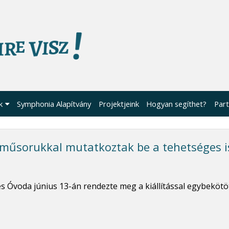
k
Symphonia Alapítvány
Projektjeink
Hogyan segíthet?
Part
s műsorukkal mutatkoztak be a tehetséges 
a és Óvoda június 13-án rendezte meg a kiállítással egybekö