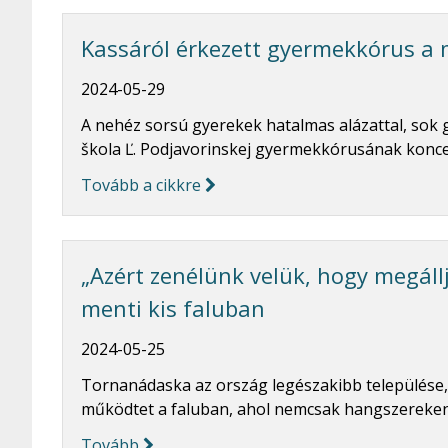
Kassáról érkezett gyermekkórus a 
2024-05-29
A nehéz sorsú gyerekek hatalmas alázattal, sok 
škola Ľ. Podjavorinskej gyermekkórusának konce
Tovább a cikkre
„Azért zenélünk velük, hogy megállj
menti kis faluban
2024-05-25
Tornanádaska az ország legészakibb települése, 
működtet a faluban, ahol nemcsak hangszereken 
Tovább