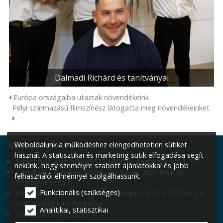
Dalmadi Richárd és tanítványai
Európa országaiba utaztak növendékeink
Pélyi származású filmszínész látogatta meg növendékeinket
Weboldalunk a működéshez elengedhetetlen sütiket
Általános információk:
használ. A statisztikai és marketing sütik elfogadása segít
Symphonia Alapítvány 3525 Miskolc, Kazinczy utca 1. 1/1
nekünk, hogy személyre szabott ajánlatokkal és jobb
Symphonia Alapfokú Művészeti Iskola 3533 Miskolc,
felhasználói élménnyel szolgálhassunk.
Téglagyár utca 3.
Funkcionális (szükséges)
Iroda: Kazinczy utca 1. | Telefonszám: 06 70 371 6266 | E-
mail: iroda@symphonia.hu
Analitikai, statisztikai
OM azonosító: 203121