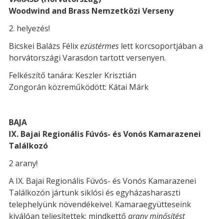
Woodwind and Brass Nemzetközi Verseny
2. helyezés!
Bicskei Balázs Félix
ezüstérmes
lett korcsoportjában a
horvátországi Varasdon tartott versenyen.
Felkészítő tanára: Keszler Krisztián
Zongorán közreműködött: Kátai Márk
BAJA
IX. Bajai Regionális Fúvós- és Vonós Kamarazenei
Találkozó
2 arany!
A IX. Bajai Regionális Fúvós- és Vonós Kamarazenei
Találkozón jártunk siklósi és egyházasharaszti
telephelyünk növendékeivel. Kamaraegyütteseink
kiválóan teljesítettek: mindkettő
arany minősítést