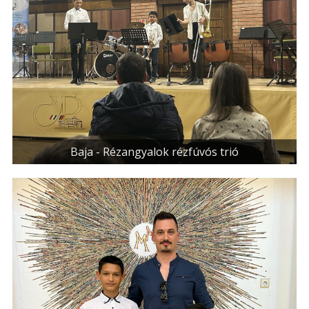
Baja - Rézangyalok rézfúvós trió