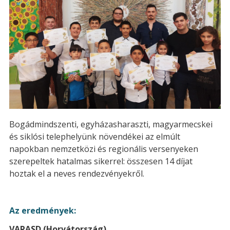
Bogádmindszenti, egyházasharaszti, magyarmecskei
és siklósi telephelyünk növendékei az elmúlt
napokban nemzetközi és regionális versenyeken
szerepeltek hatalmas sikerrel: összesen 14 díjat
hoztak el a neves rendezvényekről.
Az eredmények:
VARASD (Horvátország)