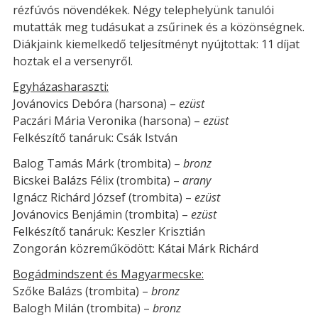
rézfúvós növendékek. Négy telephelyünk tanulói
mutatták meg tudásukat a zsűrinek és a közönségnek.
Diákjaink kiemelkedő teljesítményt nyújtottak: 11 díjat
hoztak el a versenyről.
Egyházasharaszti:
Jovánovics Debóra (harsona) –
ezüst
Paczári Mária Veronika (harsona) –
ezüst
Felkészítő tanáruk: Csák István
Balog Tamás Márk (trombita) –
bronz
Bicskei Balázs Félix (trombita) –
arany
Ignácz Richárd József (trombita) –
ezüst
Jovánovics Benjámin (trombita) –
ezüst
Felkészítő tanáruk: Keszler Krisztián
Zongorán közreműködött: Kátai Márk Richárd
Bogádmindszent és Magyarmecske:
Szőke Balázs (trombita) –
bronz
Balogh Milán (trombita) –
bronz