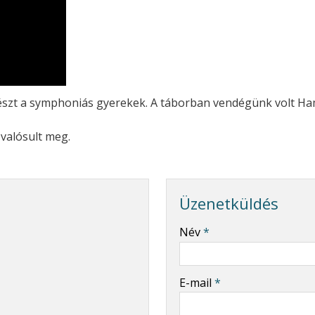
részt a symphoniás gyerekek. A táborban vendégünk volt Ha
valósult meg.
Üzenetküldés
-
Név
*
-
E-mail
*