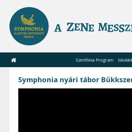
Szimfónia Program
Iskolán
Symphonia nyári tábor Bükksze