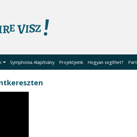
k
Symphonia Alapítvány
Projektjeink
Hogyan segíthet?
Part
ntkereszten