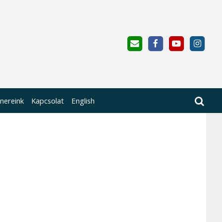
nereink
Kapcsolat
English