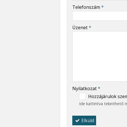
-
Telefonszám
*
-
Üzenet
*
-
-
-
Nyilatkozat
*
Hozzájárulok szem
Ide kattintva tekinthető
Elküld