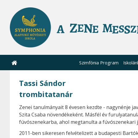
Szimfónia Program
Iskolán
Tassi Sándor
trombitatanár
Zenei tanulmányait 8 évesen kezdte - nagynénje ja
Szita Csaba növendékeként. Másfél év furulyatanulá
fúvószenekarba, ahol megtanulta a fúvószenekari já
2011-ben sikeresen felvételizett a budapesti Bartó