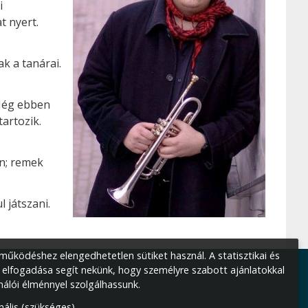
i
t nyert.
k a tanárai.
 Még ebben
artozik.
en; remek
 játszani.
űködéshez elengedhetetlen sütiket használ. A statisztikai és
 elfogadása segít nekünk, hogy személyre szabott ajánlatokkal
nálói élménnyel szolgálhassunk.
nális (szükséges)