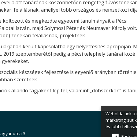
ás évei alatt tanárának köszönhetően rengeteg fúvószenekar
ekari felállásnak, amellyel több országos és nemzetközi díja
re költözött és megkezdte egyetemi tanulmányait a Pécsi
otai István, majd Solymosi Péter és Neumayer Károly volta
obb) zenekari felállásnak, projektnek.
nuárjában került kapcsolatba egy helyettesítés apropóján.
 2019 szeptemberétől pedig a pécsi telephely tanárai közé t
a gyerekeket
.
 szociális készségek fejlesztése is egyenlő arányban történj
jobban szeretnek.
k állandó tagjaként lép fel, valamint „dobszerkón” is tanul
Weboldalunk a m
marketing sütik
és jobb felhasz
agyár utca 3.
Funkcio