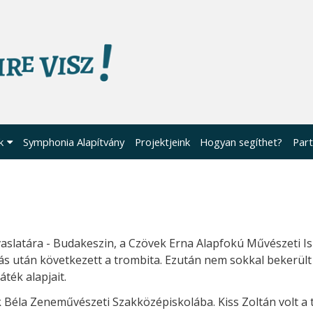
k
Symphonia Alapítvány
Projektjeink
Hogyan segíthet?
Part
vaslatára - Budakeszin, a Czövek Erna Alapfokú Művészeti I
s után következett a trombita. Ezután nem sokkal bekerült 
ték alapjait.
k Béla Zeneművészeti Szakközépiskolába. Kiss Zoltán volt a 