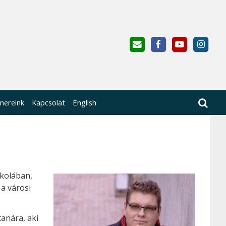
nereink
Kapcsolat
English
skolában,
a városi
tanára, aki