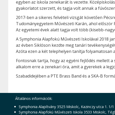
egyben az iskola zenekarát is vezette. Középiskol
gyakorlatot szerzett, és tagja volt annak a fúvószen
2017-ben a sikeres felvételi vizsgát követően Pécs
Tudományegyetem Művészeti Karán, ahol először Pal
Az egyetemi évek alatt tagja volt több (kisebb-nagy
A Symphonia Alapfokú Művészeti Iskolával 2018 ja
az évben Siklóson kezdte meg tanári tevékenységét,
Azóta ezen a két telephelyen tanítja folyamatosan 
Fontosnak tartja, hogy az egyéni fejlődés mellett a
alkalom erre a zenekari óra, amit a gyerekek a leg
Szabadidejében a PTE Brass Band és a SKA-B formáció
Általános információk:
Symphonia Alapítvány 3525 Miskolc, Kazinczy utca 1. 1/1
Symphonia Alapfokú Művészeti Iskola 3533 Miskolc, Tégl