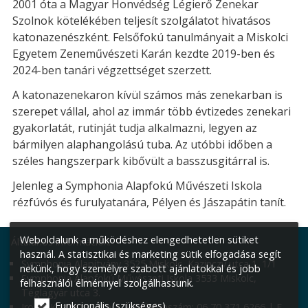
2001 óta a Magyar Honvédség Légierő Zenekar
Szolnok kötelékében teljesít szolgálatot hivatásos
katonazenészként. Felsőfokú tanulmányait a Miskolci
Egyetem Zeneművészeti Karán kezdte 2019-ben és
2024-ben tanári végzettséget szerzett.
A katonazenekaron kívül számos más zenekarban is
szerepet vállal, ahol az immár több évtizedes zenekari
gyakorlatát, rutinját tudja alkalmazni, legyen az
bármilyen alaphangolású tuba. Az utóbbi időben a
széles hangszerpark kibővült a basszusgitárral is.
Jelenleg a Symphonia Alapfokú Művészeti Iskola
rézfúvós és furulyatanára, Pélyen és Jászapátin tanít.
Weboldalunk a működéshez elengedhetetlen sütiket
Általános információk:
használ. A statisztikai és marketing sütik elfogadása segít
Symphonia Alapítvány 3525 Miskolc, Kazinczy utca 1. 1/1
nekünk, hogy személyre szabott ajánlatokkal és jobb
Symphonia Alapfokú Művészeti Iskola 3533 Miskolc,
felhasználói élménnyel szolgálhassunk.
Téglagyár utca 3.
Funkcionális (szükséges)
Iroda: Kazinczy utca 1. | Telefonszám: 06 70 371 6266 | E-