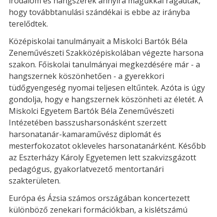
irodalom és hangszerek annyira magukkal ragadták,
hogy továbbtanulási szándékai is ebbe az irányba
terelődtek.
Középiskolai tanulmányait a Miskolci Bartók Béla
Zeneművészeti Szakközépiskolában végezte harsona
szakon. Főiskolai tanulmányai megkezdésére már - a
hangszernek köszönhetően - a gyerekkori
tüdőgyengeség nyomai teljesen eltűntek. Azóta is úgy
gondolja, hogy e hangszernek köszönheti az életét. A
Miskolci Egyetem Bartók Béla Zeneművészeti
Intézetében basszusharsonásként szerzett
harsonatanár-kamaraművész diplomát és
mesterfokozatot okleveles harsonatanárként. Később
az Eszterházy Károly Egyetemen lett szakvizsgázott
pedagógus, gyakorlatvezető mentortanári
szakterületen.
Európa és Ázsia számos országában koncertezett
különböző zenekari formációkban, a kislétszámú