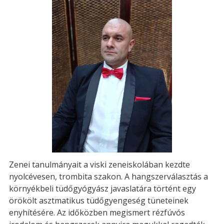
Zenei tanulmányait a viski zeneiskolában kezdte
nyolcévesen, trombita szakon. A hangszerválasztás a
környékbeli tüdőgyógyász javaslatára történt egy
örökölt asztmatikus tüdőgyengeség tüneteinek
enyhítésére. Az időközben megismert rézfúvós