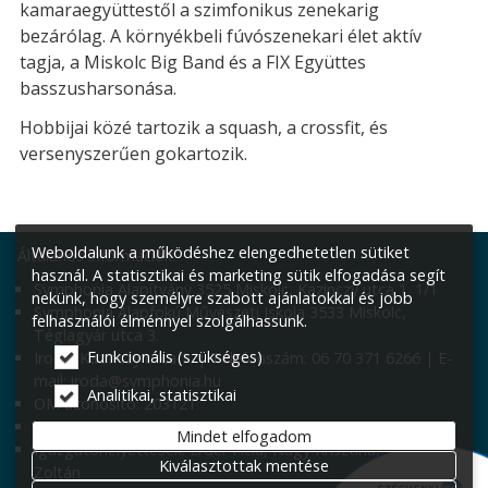
kamaraegyüttestől a szimfonikus zenekarig
bezárólag. A környékbeli fúvószenekari élet aktív
tagja, a Miskolc Big Band és a FIX Együttes
basszusharsonása.
Hobbijai közé tartozik a squash, a crossfit, és
versenyszerűen gokartozik.
Weboldalunk a működéshez elengedhetetlen sütiket
Általános információk:
használ. A statisztikai és marketing sütik elfogadása segít
Symphonia Alapítvány 3525 Miskolc, Kazinczy utca 1. 1/1
nekünk, hogy személyre szabott ajánlatokkal és jobb
Symphonia Alapfokú Művészeti Iskola 3533 Miskolc,
felhasználói élménnyel szolgálhassunk.
Téglagyár utca 3.
Funkcionális (szükséges)
Iroda: Kazinczy utca 1. | Telefonszám: 06 70 371 6266 | E-
mail: iroda@symphonia.hu
Analitikai, statisztikai
OM azonosító: 203121
Igazgató: Smaraglyai Szabina
Mindet elfogadom
Igazgatóhelyettesek: Erdei Tícia, Nagy Krisztina, Váradi
Kiválasztottak mentése
Zoltán