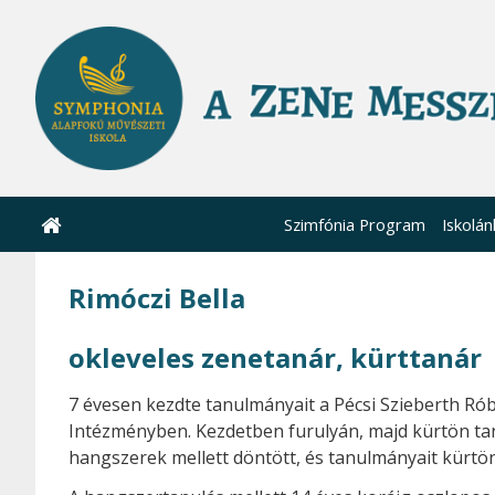
Szimfónia Program
Iskolán
Rimóczi Bella
okleveles zenetanár, kürttanár
7 évesen kezdte tanulmányait a Pécsi Szieberth Ró
Intézményben. Kezdetben furulyán, majd kürtön tanu
hangszerek mellett döntött, és tanulmányait kürtön 