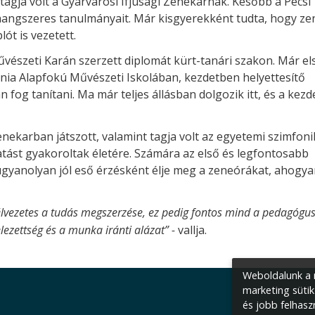
tagja volt a Gyárvárosi Ifjúsági Zenekarnak. Később a Pécsi
 hangszeres tanulmányait. Már kisgyerekként tudta, hogy ze
ót is vezetett.
észeti Karán szerzett diplomát kürt-tanári szakon. Már el
nia Alapfokú Művészeti Iskolában, kezdetben helyettesítő
 fog tanítani. Ma már teljes állásban dolgozik itt, és a kezd
nekarban játszott, valamint tagja volt az egyetemi szimfon
tást gyakoroltak életére.
Számára az első és legfontosabb
yanolyan jól eső érzésként élje meg a zeneórákat, ahogya
k élvezetes a tudás megszerzése, ez pedig fontos mind a pedagógu
lezettség és a munka iránti alázat” -
vallja.
Weboldalunk a m
marketing sütik
és jobb felhasz