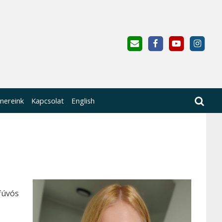
nereink
Kapcsolat
English
fúvós