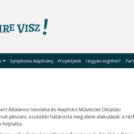
k
Symphonia Alapítvány
Projektjeink
Hogyan segíthet?
Part
bert Általános Iskolába és Alapfokú Művészet Oktatási
lt játszani, ezutóbbi határozta meg élete alakulását: a réz
folytatta.