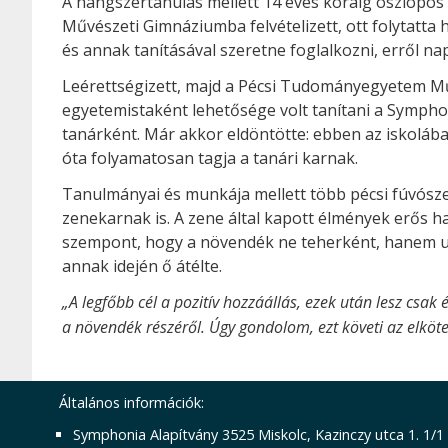
A hangszertanulás mellett 14 éves koráig oszlopos 
Művészeti Gimnáziumba felvételizett, ott folytatta
és annak tanításával szeretne foglalkozni, erről napl
Leérettségizett, majd a Pécsi Tudományegyetem Műv
egyetemistaként lehetősége volt tanítani a Sympho
tanárként. Már akkor eldöntötte: ebben az iskolában
óta folyamatosan tagja a tanári karnak.
Tanulmányai és munkája mellett több pécsi fúvósze
zenekarnak is. A zene által kapott élmények erős ha
szempont, hogy a növendék ne teherként, hanem ug
annak idején ő átélte
.
„A legfőbb cél a pozitív hozzáállás, ezek után lesz csa
a növendék részéről. Úgy gondolom, ezt követi az elköte
Általános információk:
Symphonia Alapítvány 3525 Miskolc, Kazinczy utca 1. 1/1