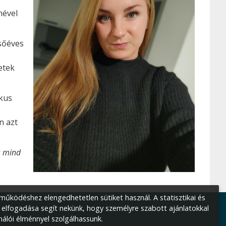
nével
sőéves
etek
ikus
n azt
s mind
űködéshez elengedhetetlen sütiket használ. A statisztikai és
 elfogadása segít nekünk, hogy személyre szabott ajánlatokkal
nálói élménnyel szolgálhassunk.