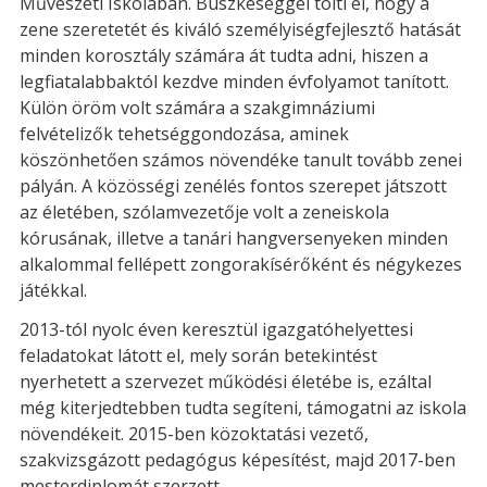
Művészeti Iskolában. Büszkeséggel tölti el, hogy a
zene szeretetét és kiváló személyiségfejlesztő hatását
minden korosztály számára át tudta adni, hiszen a
legfiatalabbaktól kezdve minden évfolyamot tanított.
Külön öröm volt számára a szakgimnáziumi
felvételizők tehetséggondozása, aminek
köszönhetően számos növendéke tanult tovább zenei
pályán. A közösségi zenélés fontos szerepet játszott
az életében, szólamvezetője volt a zeneiskola
kórusának, illetve a tanári hangversenyeken minden
alkalommal fellépett zongorakísérőként és négykezes
játékkal.
2013-tól nyolc éven keresztül igazgatóhelyettesi
feladatokat látott el, mely során betekintést
nyerhetett a szervezet működési életébe is, ezáltal
még kiterjedtebben tudta segíteni, támogatni az iskola
növendékeit. 2015-ben közoktatási vezető,
szakvizsgázott pedagógus képesítést, majd 2017-ben
mesterdiplomát szerzett.