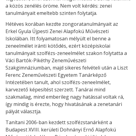
a közös zenélés öröme. Nem volt kérdés: zenei
tanulmányait emeltebb szinten folytatja.
Hétéves korában kezdte zongoratanulmányait az
Erkel Gyula Újpesti Zenei Alapfokú Művészeti
Iskolában. Itt folyamatosan mélyült el benne a
zeneelmélet iránti kötődés, ezért középiskolai
tanulmányait szolfézs-zeneelmélet szakon folytatta a
Váci Bartók-Pikéthy Zeneművészeti
Szakgimnáziumban, majd sikeres felvételi után a Liszt
Ferenc Zeneművészeti Egyetem Tanárképző
Intézetében tanult, ahol szolfézs-zeneelmélet,
karvezető képesítést szerzett. Tanárai mind
szakmailag, mind emberileg nagy hatással voltak rá,
így mindig is érezte, hogy hivatásának a zenetanári
pályát választja.
Tanítani 2006-ban kezdett szolfézstanárként a
Budapest XVIII. kerületi Dohnányi Ernő Alapfokú