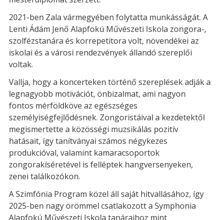
2021-ben Zala vármegyében folytatta munkásságát. A
Lenti Ádám Jenő Alapfokú Művészeti Iskola zongora-,
szolfézstanára és korrepetitora volt, növendékei az
iskolai és a városi rendezvények állandó szereplői
voltak.
Vallja, hogy a koncerteken történő szereplések adják a
legnagyobb motivációt, önbizalmat, ami nagyon
fontos mérföldköve az egészséges
személyiségfejlődésnek.
Zongoristáival a kezdetektől
megismertette a közösségi muzsikálás pozitív
hatásait, így tanítványai számos négykezes
produkcióval, valamint kamaracsoportok
zongorakíséretével is felléptek hangversenyeken,
zenei találkozókon.
A Szimfónia Program közel áll saját hitvallásához, így
2025-ben nagy örömmel csatlakozott a Symphonia
Alapfokú Művészeti Iskola tanáraihoz mint