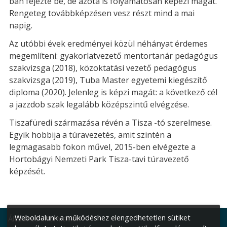
ban fejezte be, de azóta is folyamatosan képezi magát.
Rengeteg továbbképzésen vesz részt mind a mai
napig.
Az utóbbi évek eredményei közül néhányat érdemes
megemlíteni: gyakorlatvezető mentortanár pedagógus
szakvizsga (2018), közoktatási vezető pedagógus
szakvizsga (2019), Tuba Master egyetemi kiegészítő
diploma (2020). Jelenleg is képzi magát: a következő cél
a jazzdob szak legalább középszintű elvégzése.
Tiszafüredi származása révén a Tisza -tó szerelmese.
Egyik hobbija a túravezetés, amit szintén a
legmagasabb fokon művel, 2015-ben elvégezte a
Hortobágyi Nemzeti Park Tisza-tavi túravezető
képzését.
Weboldalunk a működéshez elengedhetetlen sütiket
Általános információk: