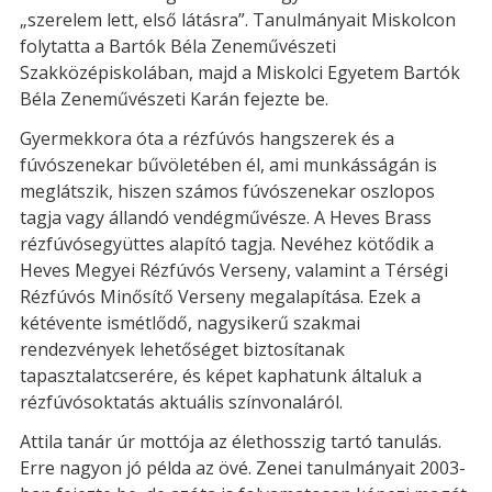
„szerelem lett, első látásra”. Tanulmányait Miskolcon
folytatta a Bartók Béla Zeneművészeti
Szakközépiskolában, majd a Miskolci Egyetem Bartók
Béla Zeneművészeti Karán fejezte be.
Gyermekkora óta a rézfúvós hangszerek és a
fúvószenekar bűvöletében él, ami munkásságán is
meglátszik, hiszen számos fúvószenekar oszlopos
tagja vagy állandó vendégművésze. A Heves Brass
rézfúvósegyüttes alapító tagja. Nevéhez kötődik a
Heves Megyei Rézfúvós Verseny, valamint a Térségi
Rézfúvós Minősítő Verseny megalapítása. Ezek a
kétévente ismétlődő, nagysikerű szakmai
rendezvények lehetőséget biztosítanak
tapasztalatcserére, és képet kaphatunk általuk a
rézfúvósoktatás aktuális színvonaláról.
Attila tanár úr mottója az élethosszig tartó tanulás.
Erre nagyon jó példa az övé. Zenei tanulmányait 2003-