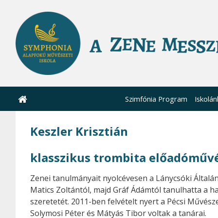
Szimfónia Program
Iskolán
Keszler Krisztián
klasszikus trombita előadóművé
Zenei tanulmányait nyolcévesen a Lánycsóki Általán
Matics Zoltántól, majd Gráf Ádámtól tanulhatta a h
szeretetét. 2011-ben felvételt nyert a Pécsi Művé
Solymosi Péter és Mátyás Tibor voltak a tanárai.