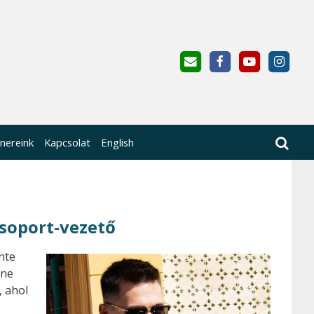
nereink
Kapcsolat
English
soport-vezető
nte
ene
, ahol