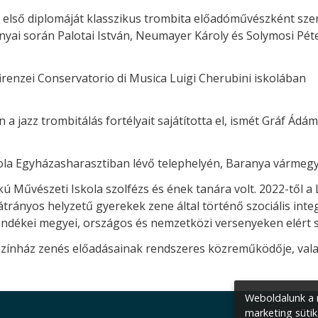
első diplomáját klasszikus trombita előadóművészként szer
yai során Palotai István, Neumayer Károly és Solymosi Pét
irenzei Conservatorio di Musica Luigi Cherubini iskolában
a jazz trombitálás fortélyait sajátította el, ismét Gráf Ádám
kola Egyházasharasztiban lévő telephelyén, Baranya vármeg
kú Művészeti Iskola szolfézs és ének tanára volt. 2022-től a
trányos helyzetű gyerekek zene által történő szociális integ
endékei megyei, országos és nemzetközi versenyeken elért s
 Színház zenés előadásainak rendszeres közreműködője, vala
Weboldalunk a m
marketing sütik