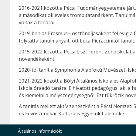
2016-2021 között a Pécsi Tudományegyetemre járt, 
a másodikat okleveles trombitatanárként. Tanulmán
voltak a tanárai.
2019-ben az Erasmus+ ösztöndíjasaként fél évig a f
folytatta tanulmányait, ott Luca Pieraccinitől tanult.
2015-2022 között a Pécsi Liszt Ferenc Zeneiskolában 
növendékeként.
2020-tól tanít a Symphonia Alapfokú Művészeti Is
2021-2022 között a Bólyi Általános Iskola és Alapfo
Iskola óraadó tanára. Elhivatott pedagógus, aki a há
és kiemelni a mélyszegénységből. Ezt tükrözik növ
A tanítás mellett aktív zenészként a Pécsi Nemzeti
és Fúvószenekar Kulturális Egyesület alelnöke.
Általános információk: