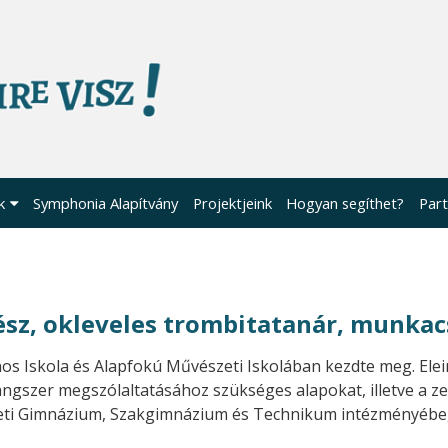
k
Symphonia Alapítvány
Projektjeink
Hogyan segíthet?
Part
sz, okleveles trombitatanár, munkac
os Iskola és Alapfokú Művészeti Iskolában kezdte meg. Elei
angszer megszólaltatásához szükséges alapokat, illetve a z
szeti Gimnázium, Szakgimnázium és Technikum intézményébe