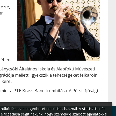
ezte,
er
yében.
 Lánycsóki Általános Iskola és Alapfokú Művészeti
rációja mellett, igyekszik a tehetségeket felkarolni
ikerei.
mint a PTE Brass Band trombitása. A Pécsi Ifjúsági
űködéshez elengedhetetlen sütiket használ. A statisztikai és
 elfogadása segít nekünk, hogy személyre szabott ajánlatokkal