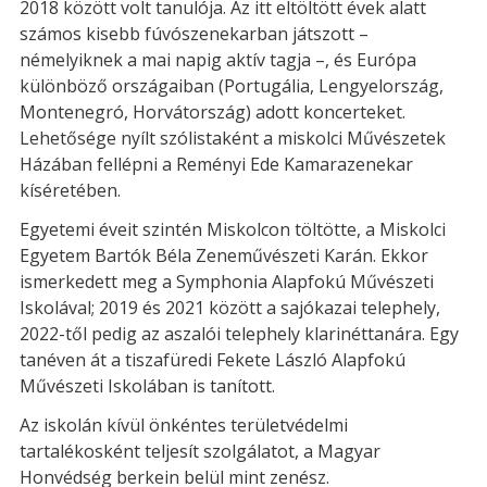
2018 között volt tanulója. Az itt eltöltött évek alatt
számos kisebb fúvószenekarban játszott –
némelyiknek a mai napig aktív tagja –, és Európa
különböző országaiban (Portugália, Lengyelország,
Montenegró, Horvátország) adott koncerteket.
Lehetősége nyílt szólistaként a miskolci Művészetek
Házában fellépni a Reményi Ede Kamarazenekar
kíséretében.
Egyetemi éveit szintén Miskolcon töltötte, a Miskolci
Egyetem Bartók Béla Zeneművészeti Karán. Ekkor
ismerkedett meg a Symphonia Alapfokú Művészeti
Iskolával; 2019 és 2021 között a sajókazai telephely,
2022-től pedig az aszalói telephely klarinéttanára. Egy
tanéven át a tiszafüredi Fekete László Alapfokú
Művészeti Iskolában is tanított.
Az iskolán kívül önkéntes területvédelmi
tartalékosként teljesít szolgálatot, a Magyar
Honvédség berkein belül mint zenész.