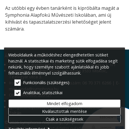
Az utóbbi egy évben tanárként is kipróbálta magát a
Symphonia Alapfokú Művészeti Iskolában, ami új
kihívást és tapasztalatszerzési lehetőséget jelent
számára.
Weboldalunk a működéshez elengedhetetlen sütiket
Általános információk:
használ. A statisztikai és marketing sütik elfogadása segít
Symphonia Alapítvány 3525 Miskolc, Kazinczy utca 1. 1/1
nekünk, hogy személyre szabott ajánlatokkal és jobb
Symphonia Alapfokú Művészeti Iskola 3533 Miskolc,
felhasználói élménnyel szolgálhassunk.
Téglagyár utca 3.
Funkcionális (szükséges)
Iroda: Kazinczy utca 1. | Telefonszám: 06 70 371 6266 | E-
mail: iroda@symphonia.hu
Analitikai, statisztikai
OM azonosító: 203121
Igazgató: Smaraglyai Szabina
Mindet elfogadom
Igazgatóhelyettesek: Erdei Tícia, Nagy Krisztina, Váradi
Kiválasztottak mentése
Zoltán
Csak a szükségesek
© 2026 Symphonia Alapítvány, Symphonia Alapfokú Művészeti
Iskola
Impresszum
Adatvédelmi nyilatkozat
Süti beállítások