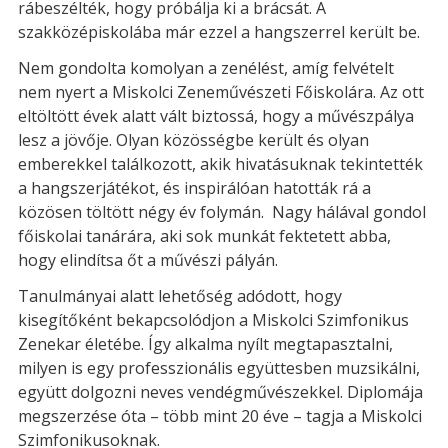
rábeszélték, hogy próbálja ki a brácsát. A
szakközépiskolába már ezzel a hangszerrel került be.
Nem gondolta komolyan a zenélést, amíg felvételt
nem nyert a Miskolci Zeneművészeti Főiskolára. Az ott
eltöltött évek alatt vált biztossá, hogy a művészpálya
lesz a jövője. Olyan közösségbe került és olyan
emberekkel találkozott, akik hivatásuknak tekintették
a hangszerjátékot, és inspirálóan hatották rá a
közösen töltött négy év folymán. Nagy hálával gondol
főiskolai tanárára, aki sok munkát fektetett abba,
hogy elindítsa őt a művészi pályán.
Tanulmányai alatt lehetőség adódott, hogy
kisegítőként bekapcsolódjon a Miskolci Szimfonikus
Zenekar életébe. Így alkalma nyílt megtapasztalni,
milyen is egy professzionális együttesben muzsikálni,
együtt dolgozni neves vendégművészekkel. Diplomája
megszerzése óta – több mint 20 éve – tagja a Miskolci
Szimfonikusoknak.