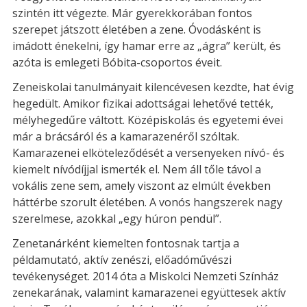
szintén itt végezte. Már gyerekkorában fontos
szerepet játszott életében a zene. Óvodásként is
imádott énekelni, így hamar erre az „ágra” került, és
azóta is emlegeti Bóbita-csoportos éveit.
Zeneiskolai tanulmányait kilencévesen kezdte, hat évig
hegedült. Amikor fizikai adottságai lehetővé tették,
mélyhegedűre váltott. Középiskolás és egyetemi évei
már a brácsáról és a kamarazenéről szóltak.
Kamarazenei elköteleződését a versenyeken nívó- és
kiemelt nívódíjjal ismerték el. Nem áll tőle távol a
vokális zene sem, amely viszont az elmúlt években
háttérbe szorult életében. A vonós hangszerek nagy
szerelmese, azokkal „egy húron pendül”.
Zenetanárként kiemelten fontosnak tartja a
példamutató, aktív zenészi, előadóművészi
tevékenységet. 2014 óta a Miskolci Nemzeti Színház
zenekarának, valamint kamarazenei együttesek aktív