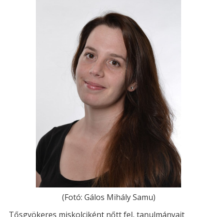
(Fotó: Gálos Mihály Samu)
Tősgyökeres miskolciként nőtt fel, tanulmányait