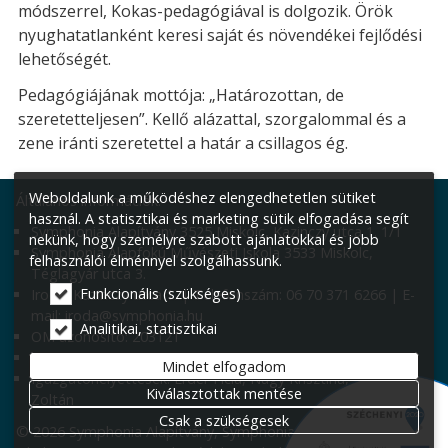
módszerrel, Kokas-pedagógiával is dolgozik. Örök
nyughatatlanként keresi saját és növendékei fejlődési
lehetőségét.
Pedagógiájának mottója: „Határozottan, de
szeretetteljesen”. Kellő alázattal, szorgalommal és a
zene iránti szeretettel a határ a csillagos ég.
Weboldalunk a működéshez elengedhetetlen sütiket
Általános információk:
használ. A statisztikai és marketing sütik elfogadása segít
Symphonia Alapítvány 3525 Miskolc, Kazinczy utca 1. 1/1
nekünk, hogy személyre szabott ajánlatokkal és jobb
Symphonia Alapfokú Művészeti Iskola 3533 Miskolc,
felhasználói élménnyel szolgálhassunk.
Téglagyár utca 3.
Funkcionális (szükséges)
Iroda: Kazinczy utca 1. | Telefonszám: 06 70 371 6266 | E-
mail: iroda@symphonia.hu
Analitikai, statisztikai
OM azonosító: 203121
Igazgató: Smaraglyai Szabina
Mindet elfogadom
Igazgatóhelyettesek: Erdei Tícia, Nagy Krisztina, Váradi
Kiválasztottak mentése
Zoltán
Csak a szükségesek
© 2026 Symphonia Alapítvány, Symphonia Alapfokú Művészeti