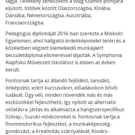
tagja. Tevékeny zenészként a világ számos pontjára
eljutott, többek között Olaszországba, Kínába,
Dániába, Németországba, Ausztriába,
Franciaországba.
Pedagógus diplomáját 2016-ban szerezte a Miskolci
Egyetemen, ahol hallgatói érdekképviselet terén és a
közéletben végzett kiemelkedő munkájáért
becsületdiploma elismeréssel díjazták. A Symphonia
Alapfokú Művészeti Iskolához is ebben az évben
került.
Fontosnak tartja az állandó fejlődést, tanulást,
önképzést, ezért kurzusokon, előadásokon bővíti
tudását. Úgy véli, minden növendék más és más
eszközökkel fejleszthető, így nyitott az alternatív
oktatásra. Jártas és alkalmazza a hangszerspecifikus
Szilvay-, Suzuki-módszereket is. Fontosnak tartja a
finommotorikus fejlesztést, a munkaképesség-
gondozást, a kreativitás szárnyalását. Kovács-