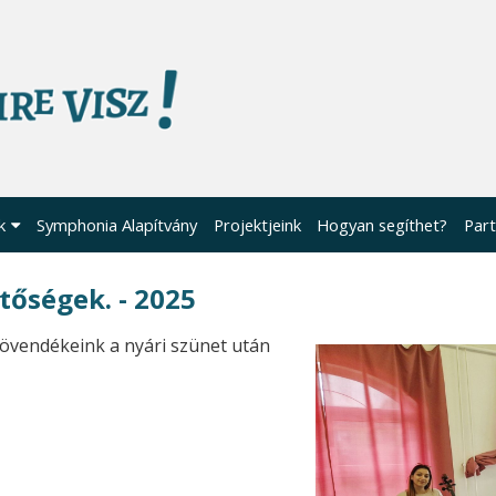
k
Symphonia Alapítvány
Projektjeink
Hogyan segíthet?
Part
etőségek. - 2025
 növendékeink a nyári szünet után