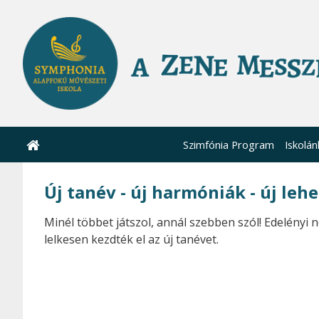
Szimfónia Program
Iskolán
Új tanév - új harmóniák - új leh
Minél többet játszol, annál szebben szól! Edelényi
lelkesen kezdték el az új tanévet.