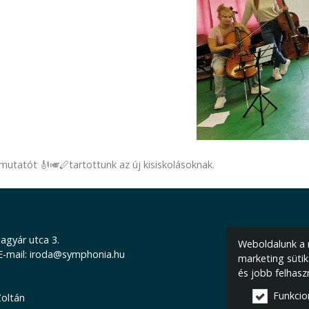
atót 🎻🎺🪈tartottunk az új kisiskolásoknak.
agyár utca 3.
Weboldalunk a m
 E-mail: iroda@symphonia.hu
marketing sütik
és jobb felhasz
Funkcio
Zoltán