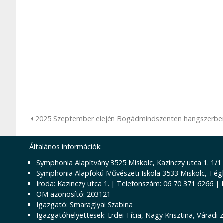
2025 Szeptember elején Bogádmindszenten hangszerbemut
Általános információk:
Symphonia Alapítvány 3525 Miskolc, Kazinczy utca 1. 1/1
Symphonia Alapfokú Művészeti Iskola 3533 Miskolc, Tégl
Iroda: Kazinczy utca 1. | Telefonszám: 06 70 371 6266 |
OM azonosító: 203121
Igazgató: Smaraglyai Szabina
Igazgatóhelyettesek: Erdei Tícia, Nagy Krisztina, Váradi 