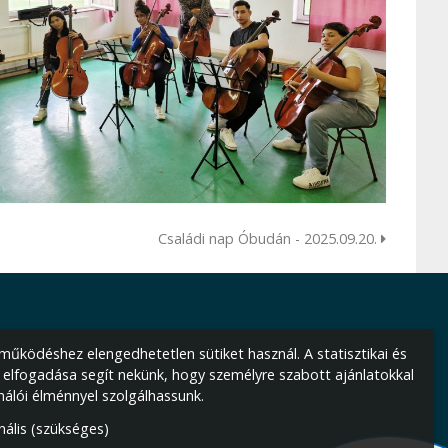
Családi nap Óbudán - 2025.09.20.
űködéshez elengedhetetlen sütiket használ. A statisztikai és
 elfogadása segít nekünk, hogy személyre szabott ajánlatokkal
nálói élménnyel szolgálhassunk.
nális (szükséges)