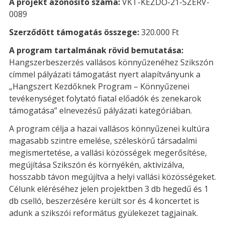
A projekt azonosító száma:
VKT-KEZDŐ-21-SZERV-
0089
Szerződött támogatás összege:
320.000 Ft
A program tartalmának rövid bemutatása:
Hangszerbeszerzés vallásos könnyűzenéhez Szikszón
címmel pályázati támogatást nyert alapítványunk a
„Hangszert Kezdőknek Program – Könnyűzenei
tevékenységet folytató fiatal előadók és zenekarok
támogatása” elnevezésű pályázati kategóriában.
A program célja a hazai vallásos könnyűzenei kultúra
magasabb szintre emelése, széleskörű társadalmi
megismertetése, a vallási közösségek megerősítése,
megújítása Szikszón és környékén, aktivizálva,
hosszabb távon megújítva a helyi vallási közösségeket.
Célunk eléréséhez jelen projektben 3 db hegedű és 1
db cselló, beszerzésére került sor és 4 koncertet is
adunk a szikszói református gyülekezet tagjainak.