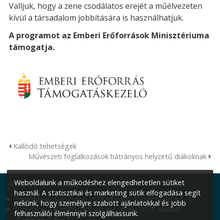
Valljuk, hogy a zene csodálatos erejét a műélvezeten
kívül a társadalom jobbítására is használhatjuk.
A programot az Emberi Erőforrások Minisztériuma
támogatja.
Kallódó tehetségek
Művészeti foglalkozások hátrányos helyzetű diákoknak
Weboldalunk a működéshez elengedhetetlen sütiket
Általános információk:
használ. A statisztikai és marketing sütik elfogadása segít
Symphonia Alapítvány 3525 Miskolc, Kazinczy utca 1. 1/1
nekünk, hogy személyre szabott ajánlatokkal és jobb
Symphonia Alapfokú Művészeti Iskola 3533 Miskolc,
felhasználói élménnyel szolgálhassunk.
Téglagyár utca 3.