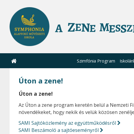
Szimfónia Program
Iskolán
Úton a zene!
Úton a zene!
Az Úton a zene program keretén belül a Nemzeti F
növendékeket, hogy nekik és velük közösen zenélj
SAMI Sajtóközlemény az együttműködésről
SAMI Beszámoló a sajtóeseményről