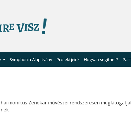
k
Symphonia Alapítvány
Projektjeink
Hogyan segíthet?
Part
ilharmonikus Zenekar művészei rendszeresen meglátogatják 
enek.