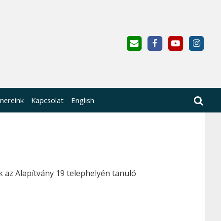
nereink
Kapcsolat
English
az Alapítvány 19 telephelyén tanuló