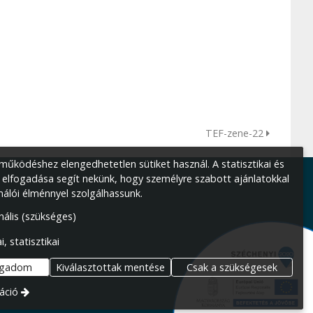
TEF-zene-22
űködéshez elengedhetetlen sütiket használ. A statisztikai és
 elfogadása segít nekünk, hogy személyre szabott ajánlatokkal
nálói élménnyel szolgálhassunk.
nális (szükséges)
i, statisztikai
ogadom
Kiválasztottak mentése
Csak a szükségesek
áció