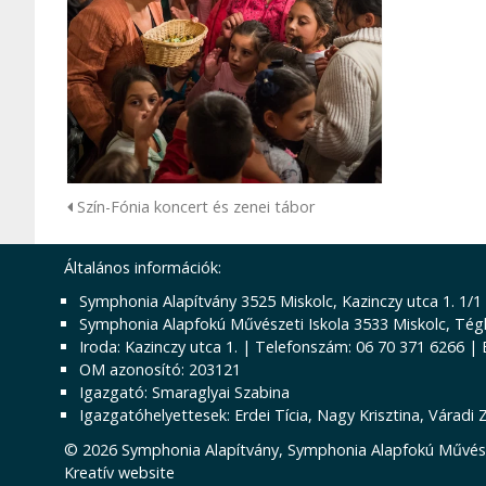
Szín-Fónia koncert és zenei tábor
Általános információk:
Symphonia Alapítvány 3525 Miskolc, Kazinczy utca 1. 1/1
Symphonia Alapfokú Művészeti Iskola 3533 Miskolc, Tégl
Iroda: Kazinczy utca 1. | Telefonszám: 06 70 371 6266 |
OM azonosító: 203121
Igazgató: Smaraglyai Szabina
Igazgatóhelyettesek: Erdei Tícia, Nagy Krisztina, Váradi 
© 2026 Symphonia Alapítvány, Symphonia Alapfokú Művész
Kreatív website