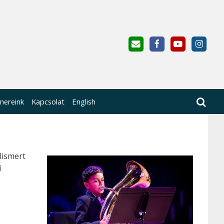
nereink
Kapcsolat
English
lismert
i