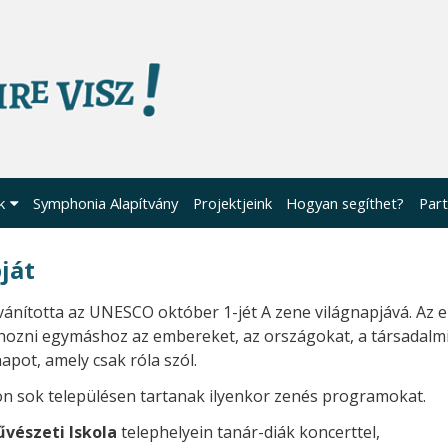
k
Symphonia Alapítvány
Projektjeink
Hogyan segíthet?
Part
ját
nította az UNESCO október 1-jét A zene világnapjává. Az e
hozni egymáshoz az embereket, az országokat, a társadalm
pot, amely csak róla szól.
on sok településen tartanak ilyenkor zenés programokat.
vészeti Iskola
telephelyein tanár-diák koncerttel,