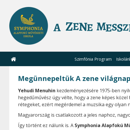
Szimfónia Program
Iskolán
Megünnepeltük A zene világnap
Yehudi Menuhin
kezdeményezésére 1975-ben nyilvá
hegedűművész úgy vélte, hogy a zene képes közel 
rétegeket, ezért megérdemel a muzsika egy olyan na
Magyarország is csatlakozott a jeles naphoz, nagy
Így történt ez nálunk is. A
Symphonia Alapfokú Mű