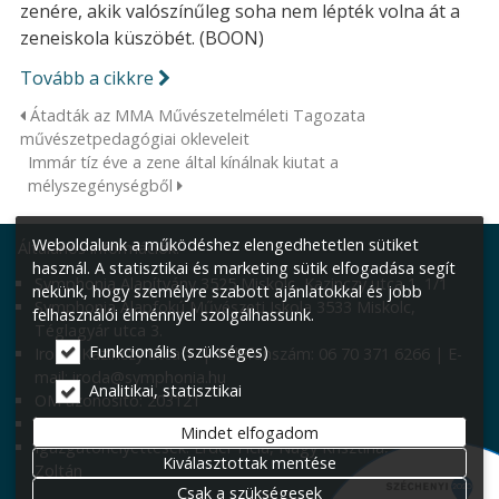
zenére, akik valószínűleg soha nem lépték volna át a
zeneiskola küszöbét. (BOON)
Tovább a cikkre
Átadták az MMA Művészetelméleti Tagozata
művészetpedagógiai okleveleit
Immár tíz éve a zene által kínálnak kiutat a
mélyszegénységből
Weboldalunk a működéshez elengedhetetlen sütiket
Általános információk:
használ. A statisztikai és marketing sütik elfogadása segít
Symphonia Alapítvány 3525 Miskolc, Kazinczy utca 1. 1/1
nekünk, hogy személyre szabott ajánlatokkal és jobb
Symphonia Alapfokú Művészeti Iskola 3533 Miskolc,
felhasználói élménnyel szolgálhassunk.
Téglagyár utca 3.
Funkcionális (szükséges)
Iroda: Kazinczy utca 1. | Telefonszám: 06 70 371 6266 | E-
mail: iroda@symphonia.hu
Analitikai, statisztikai
OM azonosító: 203121
Igazgató: Smaraglyai Szabina
Mindet elfogadom
Igazgatóhelyettesek: Erdei Tícia, Nagy Krisztina, Váradi
Kiválasztottak mentése
Zoltán
Csak a szükségesek