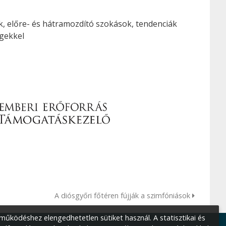
k, előre- és hátramozdító szokások, tendenciák
gekkel
A diósgyőri főtéren fújják a szimfóniások
űködéshez elengedhetetlen sütiket használ. A statisztikai és