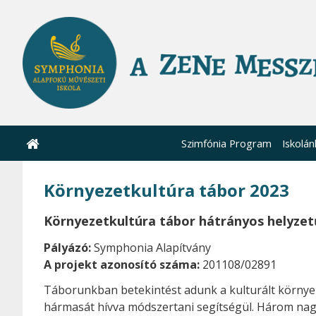
Szimfónia Program
Iskolán
Környezetkultúra tábor 2023
Környezetkultúra tábor hátrányos helyze
Pályázó:
Symphonia Alapítvány
A projekt azonosító száma:
201108/02891
Táborunkban betekintést adunk a kulturált környez
hármasát hívva módszertani segítségül. Három na