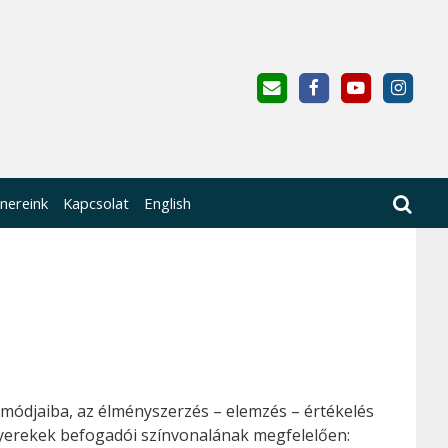
nereink
Kapcsolat
English
módjaiba, az élményszerzés – elemzés – értékelés
yerekek befogadói színvonalának megfelelően: