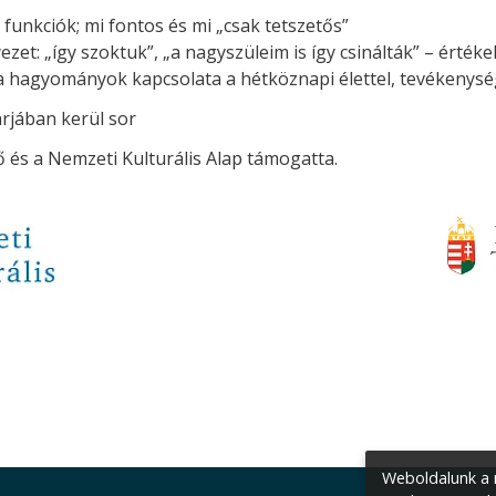
, funkciók; mi fontos és mi „csak tetszetős”
t: „így szoktuk”, „a nagyszüleim is így csinálták” – értéke
agyományok kapcsolata a hétköznapi élettel, tevékenysé
rjában kerül sor
és a Nemzeti Kulturális Alap támogatta.
Weboldalunk a m