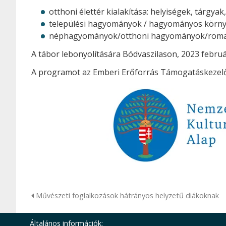
otthoni élettér kialakítása: helyiségek, tárgyak
települési hagyományok / hagyományos környeze
néphagyományok/otthoni hagyományok/roma h
A tábor lebonyolítására Bódvaszilason, 2023 februá
A programot az Emberi Erőforrás Támogatáskezelő 
Művészeti foglalkozások hátrányos helyzetű diákoknak
Általános információk: