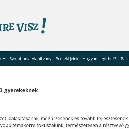
k
Symphonia Alapítvány
Projektjeink
Hogyan segíthet?
Part
tű gyerekeknek
et kialakításának, megőrzésének és tovább fejlesztésének 
gyobb témakörre fókuszálunk, természetesen a résztvevő g