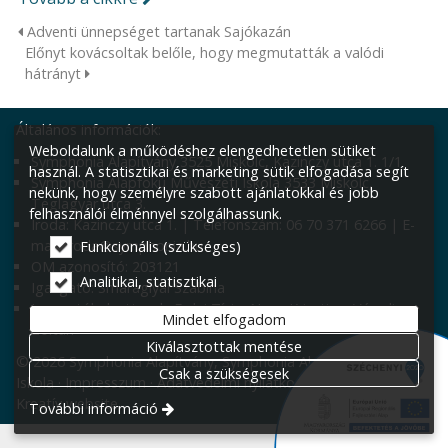
Adventi ünnepséget tartanak Sajókazán
Előnyt kovácsoltak belőle, hogy megmutatták a valódi
hátrányt
Általános információk:
Weboldalunk a működéshez elengedhetetlen sütiket
Symphonia Alapítvány 3525 Miskolc, Kazinczy utca 1. 1/1
használ. A statisztikai és marketing sütik elfogadása segít
Symphonia Alapfokú Művészeti Iskola 3533 Miskolc,
nekünk, hogy személyre szabott ajánlatokkal és jobb
Téglagyár utca 3.
felhasználói élménnyel szolgálhassunk.
Iroda: Kazinczy utca 1. | Telefonszám: 06 70 371 6266 | E-
mail: iroda@symphonia.hu
Funkcionális (szükséges)
OM azonosító: 203121
Analitikai, statisztikai
Igazgató: Smaraglyai Szabina
Igazgatóhelyettesek: Erdei Tícia, Nagy Krisztina, Váradi
Mindet elfogadom
Zoltán
Kiválasztottak mentése
© 2026 Symphonia Alapítvány, Symphonia Alapfokú Művészeti
Csak a szükségesek
Iskola
Impresszum
Adatvédelmi nyilatkozat
Süti beállítások
Kreatív website
További információ