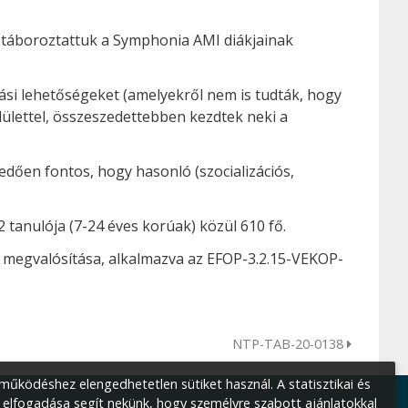
 táboroztattuk a Symphonia AMI diákjainak
lási lehetőségeket (amelyekről nem is tudták, hogy
dülettel, összeszedettebben kezdtek neki a
dően fontos, hogy hasonló (szocializációs,
tanulója (7-24 éves korúak) közül 610 fő.
megvalósítása, alkalmazva az EFOP-3.2.15-VEKOP-
NTP-TAB-20-0138
űködéshez elengedhetetlen sütiket használ. A statisztikai és
 elfogadása segít nekünk, hogy személyre szabott ajánlatokkal