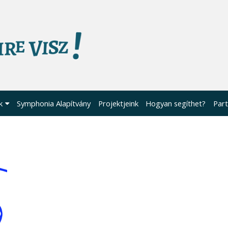
k
Symphonia Alapítvány
Projektjeink
Hogyan segíthet?
Part