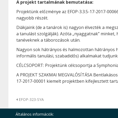
A projekt tartalmának bemutatása:
Projektünk előzménye az EFOP-3.3.5-17-2017-00066
nagyobb részét.
Diákjaink (de a tanárok is) nagyon élvezték a megsz
a tanulást szolgálják). Azóta „nyaggatnak” minket,
tanéveknek a táborozások után.
Nagyon sok hátrányos és halmozottan hátrányos hel
informális tanulási, szabadidős) alkalmakat tudjunk
CÉLCSOPORT: Projektünk célcsoportja a Symphonia Al
A PROJEKT SZAKMAI MEGVALÓSÍTÁSA Bentlakásos és 
17-2017-00001 kiemelt projektben kifejlesztett tart
EFOP-323-SYA
Általános információk: