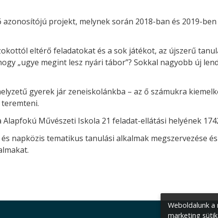
 azonosítójú projekt, melynek során 2018-ban és 2019-ben
okottól eltérő feladatokat és a sok játékot, az újszerű tanu
 hogy „ugye megint lesz nyári tábor”? Sokkal nagyobb új len
yzetű gyerek jár zeneiskolánkba – az ő számukra kiemelke
 teremteni.
apfokú Művészeti Iskola 21 feladat-ellátási helyének 1742 
napközis tematikus tanulási alkalmak megszervezése és 
almakat.
Weboldalunk a m
marketing sütik