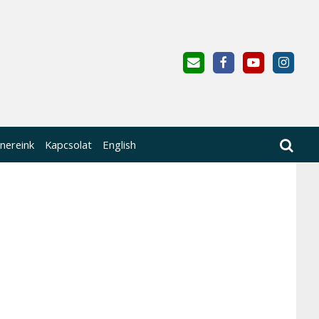
nereink
Kapcsolat
English