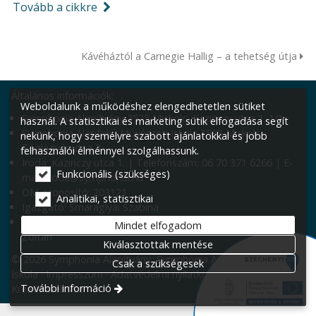
Tovább a cikkre
Kávéháztól a Carnegie Hallig – a tehetség útja
Általános információk:
Weboldalunk a működéshez elengedhetetlen sütiket
Symphonia Alapítvány 3525 Miskolc, Kazinczy utca 1. 1/1
használ. A statisztikai és marketing sütik elfogadása segít
Symphonia Alapfokú Művészeti Iskola 3533 Miskolc,
nekünk, hogy személyre szabott ajánlatokkal és jobb
Téglagyár utca 3.
felhasználói élménnyel szolgálhassunk.
Iroda: Kazinczy utca 1. | Telefonszám: 06 70 371 6266 | E-
Funkcionális (szükséges)
mail: iroda@symphonia.hu
OM azonosító: 203121
Analitikai, statisztikai
Igazgató: Smaraglyai Szabina
Igazgatóhelyettesek: Erdei Tícia, Nagy Krisztina, Váradi
Mindet elfogadom
Zoltán
Kiválasztottak mentése
© 2026 Symphonia Alapítvány, Symphonia Alapfokú Művészeti
Csak a szükségesek
Iskola
Impresszum
Adatvédelmi nyilatkozat
Süti beállítások
További információ
Kreatív website