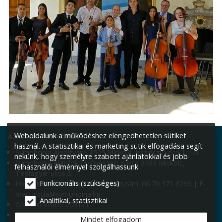
Weboldalunk a működéshez elengedhetetlen sütiket
Általános információk:
használ. A statisztikai és marketing sütik elfogadása segít
Symphonia Alapítvány 3525 Miskolc, Kazinczy utca 1. 1/1
nekünk, hogy személyre szabott ajánlatokkal és jobb
Symphonia Alapfokú Művészeti Iskola 3533 Miskolc,
felhasználói élménnyel szolgálhassunk.
Téglagyár utca 3.
Funkcionális (szükséges)
Iroda: Kazinczy utca 1. | Telefonszám: 06 70 371 6266 | E-
mail: iroda@symphonia.hu
Analitikai, statisztikai
OM azonosító: 203121
Igazgató: Smaraglyai Szabina
Mindet elfogadom