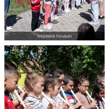
Népdalok furulyán