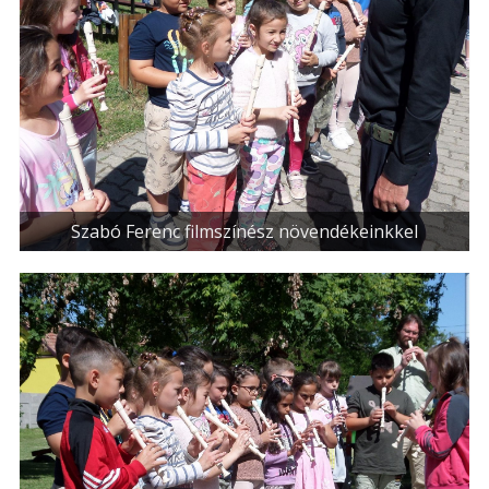
Szabó Ferenc filmszínész növendékeinkkel