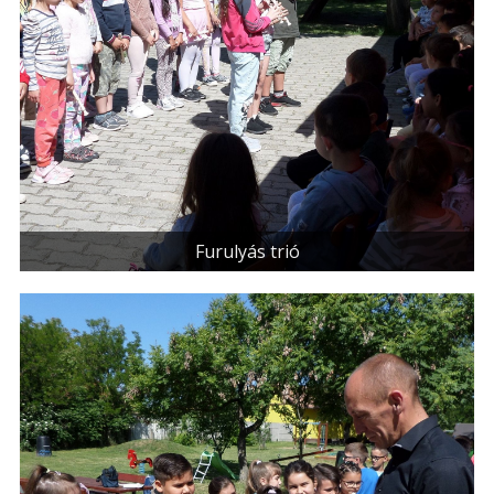
Furulyás trió