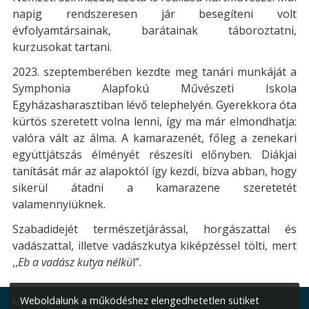
napig rendszeresen jár besegíteni volt
évfolyamtársainak, barátainak táboroztatni,
kurzusokat tartani.
2023. szeptemberében kezdte meg tanári munkáját a
Symphonia Alapfokú Művészeti Iskola
Egyházasharasztiban lévő telephelyén. Gyerekkora óta
kürtös szeretett volna lenni, így ma már elmondhatja:
valóra vált az álma. A kamarazenét, főleg a zenekari
együttjátszás élményét részesíti előnyben. Diákjai
tanítását már az alapoktól így kezdi, bízva abban, hogy
sikerül átadni a kamarazene szeretetét
valamennyiüknek.
Szabadidejét természetjárással, horgászattal és
vadászattal, illetve vadászkutya kiképzéssel tölti, mert
,,
Eb a vadász kutya nélkü
l”.
Weboldalunk a működéshez elengedhetetlen sütiket
Általános információk: