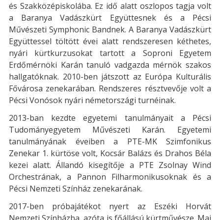
és Szakközépiskolába. Ez idő alatt oszlopos tagja volt
a Baranya Vadászkürt Együttesnek és a Pécsi
Művészeti Symphonic Bandnek. A Baranya Vadászkürt
Együttessel töltött évei alatt rendszeresen kéthetes,
nyári kürtkurzusokat tartott a Soproni Egyetem
Erdőmérnöki Karán tanuló vadgazda mérnök szakos
hallgatóknak. 2010-ben játszott az Európa Kulturális
Fővárosa zenekarában. Rendszeres résztvevője volt a
Pécsi Vonósok nyári németországi turnéinak.
2013-ban kezdte egyetemi tanulmányait a Pécsi
Tudományegyetem Művészeti Karán. Egyetemi
tanulmányának éveiben a PTE-MK Szimfonikus
Zenekar 1. kürtöse volt, Kocsár Balázs és Drahos Béla
kezei alatt. Állandó kisegítője a PTE Zsolnay Wind
Orchestrának, a Pannon Filharmonikusoknak és a
Pécsi Nemzeti Színház zenekarának.
2017-ben próbajátékot nyert az Eszéki Horvát
Nemzeti Színházba, azóta is főállású kürtművésze. Mai